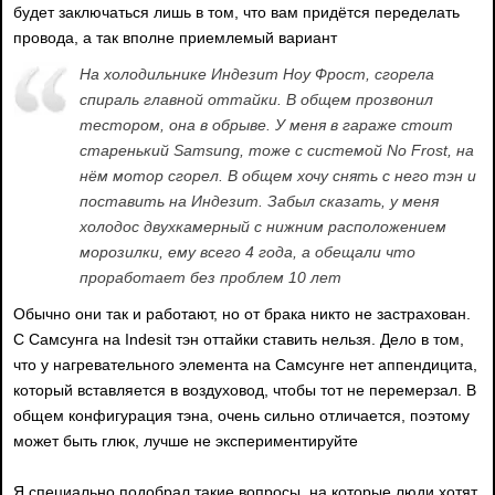
будет заключаться лишь в том, что вам придётся переделать
провода, а так вполне приемлемый вариант
На холодильнике Индезит Ноу Фрост, сгорела
спираль главной оттайки. В общем прозвонил
тестором, она в обрыве. У меня в гараже стоит
старенький Samsung, тоже с системой No Frost, на
нём мотор сгорел. В общем хочу снять с него тэн и
поставить на Индезит. Забыл сказать, у меня
холодос двухкамерный с нижним расположением
морозилки, ему всего 4 года, а обещали что
проработает без проблем 10 лет
Обычно они так и работают, но от брака никто не застрахован.
С Самсунга на Indesit тэн оттайки ставить нельзя. Дело в том,
что у нагревательного элемента на Самсунге нет аппендицита,
который вставляется в воздуховод, чтобы тот не перемерзал. В
общем конфигурация тэна, очень сильно отличается, поэтому
может быть глюк, лучше не экспериментируйте
Я специально подобрал такие вопросы, на которые люди хотят