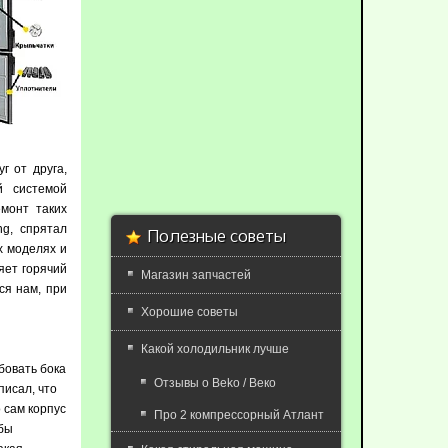
г от друга,
й системой
емонт таких
ng, спрятал
Полезные советы
х моделях и
ляет горячий
Магазин запчастей
ся нам, при
Хорошие советы
Какой холодильник лучше
бовать бока
Отзывы о Beko / Веко
писал, что
 сам корпус
Про 2 компрессорный Атлант
 бы