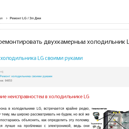
ая
Ремонт LG / Эл Джи
тремонтировать двухкамерный холодильник 
 холодильника LG своими руками
nij
Ремонт холодильника своими руками
ов: 94653
ние неисправностей в холодильнике LG
она в холодильнике LG, встречается крайне редко,
у тему, мы широко рассматривать не будем, но всё же
 постараюсь объяснить, как определить эту поломку.
ся лучше на проблемах с электроникой, ведь они