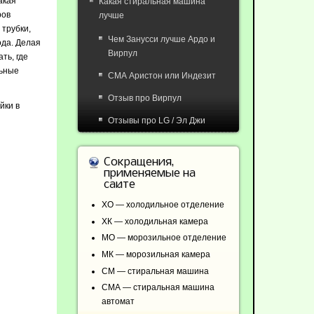
акая
Какая стиральная машина
ров
лучше
 трубки,
Чем Занусси лучше Ардо и
ода. Делая
Вирпул
ть, где
льные
СМА Аристон или Индезит
Отзыв про Вирпул
йки в
Отзывы про LG / Эл Джи
Сокращения,
применяемые на
сайте
ХО — холодильное отделение
ХК — холодильная камера
МО — морозильное отделение
МК — морозильная камера
СМ — стиральная машина
СМА — стиральная машина
автомат