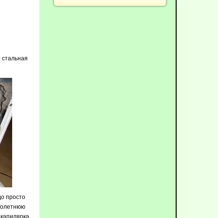
т стальная
до просто
оголетнюю
 капилярка,