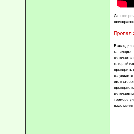
Дальше реч
неисправно
Пропал 
В холодиль
капилярки.
включается
который из
проверить т
вы увидите
его в стор
проверяетс
включаем м
терморегуля
надо менят