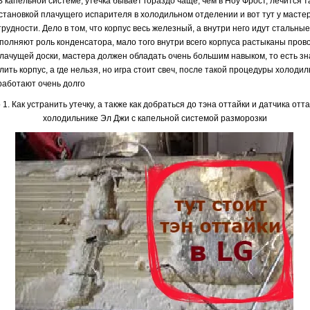
 капельной системе, утечка бывает гораздо чаще, чем в Ноу Фрост, лечится т
становкой плачущего испарителя в холодильном отделении и вот тут у масте
рудности. Дело в том, что корпус весь железный, а внутри него идут стальные
полняют роль конденсатора, мало того внутри всего корпуса растыканы пров
плачущей доски, мастера должен обладать очень большим навыком, то есть зна
ить корпус, а где нельзя, но игра стоит свеч, после такой процедуры холоди
 работают очень долго
 1. Как устранить утечку, а также как добраться до тэна оттайки и датчика отта
холодильнике Эл Джи с капельной системой разморозки