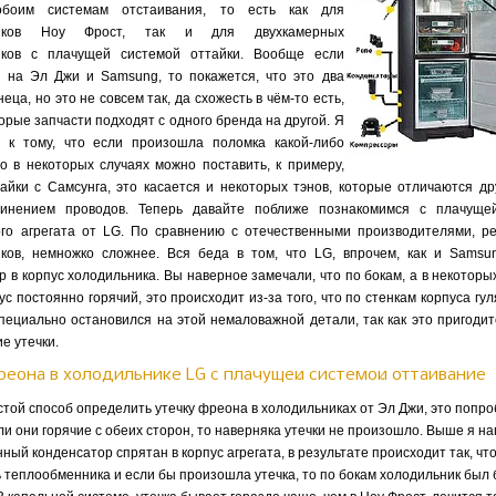
боим системам отстаивания, то есть как для
ников Ноу Фрост, так и для двухкамерных
иков с плачущей системой оттайки. Вообще если
 на Эл Джи и Samsung, то покажется, что это два
еца, но это не совсем так, да схожесть в чём-то есть,
орые запчасти подходят с одного бренда на другой. Я
ю к тому, что если произошла поломка какой-либо
то в некоторых случаях можно поставить, к примеру,
айки с Самсунга, это касается и некоторых тэнов, которые отличаются дру
инением проводов. Теперь давайте поближе познакомимся с плачуще
го агрегата от LG. По сравнению с отечественными производителями, р
ков, немножко сложнее. Вся беда в том, что LG, впрочем, как и Samsu
р в корпус холодильника. Вы наверное замечали, что по бокам, а в некоторы
ус постоянно горячий, это происходит из-за того, что по стенкам корпуса гу
пециально остановился на этой немаловажной детали, так как это пригодит
е утечки.
реона в холодильнике LG с плачущей системой оттаивание
той способ определить утечку фреона в холодильниках от Эл Джи, это попро
ли они горячие с обеих сторон, то наверняка утечки не произошло. Выше я на
ый конденсатор спрятан в корпус агрегата, в результате происходит так, что
ь теплообменника и если бы произошла утечка, то по бокам холодильник был