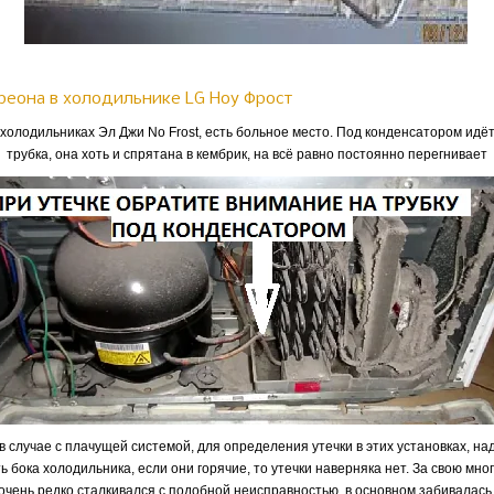
реона в холодильнике LG Ноу Фрост
 холодильниках Эл Джи No Frost, есть больное место. Под конденсатором идё
трубка, она хоть и спрятана в кембрик, на всё равно постоянно перегнивает
 в случае с плачущей системой, для определения утечки в этих установках, на
ь бока холодильника, если они горячие, то утечки наверняка нет. За свою мн
я очень редко сталкивался с подобной неисправностью, в основном забивалась