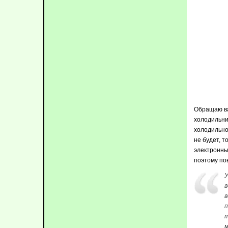
Обращаю ва
холодильни
холодильно
не будет, т
электронны
поэтому по
У
в
в
п
т
м