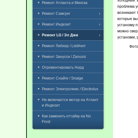
холодный. В
Ремонт Атланта и Минска
проблема у
возникают т
Ремонт Самсунг
которые вы
Ремонт Индезит
установку 
можно сверл
Ремонт LG / Эл Джи
установки,
Ремонт Либхер / Liebherr
Фото
Ремонт Занусси / Zanussi
Отремонтировать Норд
Ремонт Снайге / Snaige
Ремонт Электролюкс / Electrolux
Не включается мотор на Атлант
и Индезит
Как заменить оттайку на No
Frost