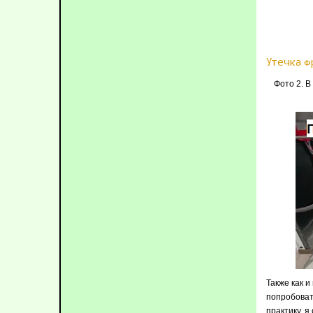
Утечка ф
Фото 2. В
Также как и
попробоват
практику, 