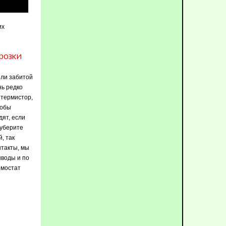
их
розки
или забитой
нь редко
 термистор,
тобы
дят, если
 уберите
, так
нтакты, мы
ыводы и по
рмостат