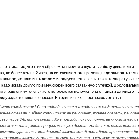
ше внимание, что таким образом, мы можем запустить работу двигателя и
ка, не более чем на 2 часа, по истечению этого времени, надо замерить темп
й камере, должно быть около 5-6 градусов тепла, если такой температуры н
о надо искать другую причину, скорей всего связанную с утечкой. В холодильни
м управлениям, очень часто встречается поломка тэна оттайки и датчика отт
воду задаётся много вопросов. На один из них я постараюсь ответить
 меня холодильник LG, по задней стенке в холодильном отделении стекает
ернее стекала. Сейчас холодильник не работает, точнее сказать, работ
сего часов 6-8, потом стоит. Мне приходится постоянно выключать его из
отом включать, этот процесс меня уже достал. На дисплее показывается
емпература, хотя в холодильной камере холод пропадает практически до 
орозильной камере держится за счёт продуктов. В чём может быть причин