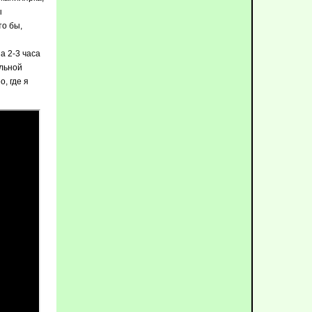
ы
то бы,
а 2-3 часа
ильной
, где я