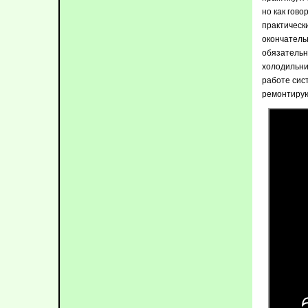
но как гово
практически
окончательн
обязательн
холодильни
работе сис
ремонтиру