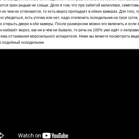
рится хрен редьки не слаще. Дело в том, что при забитой капилляре, симптом
 не чем не отличаются, то есть мороз пропадает в обеих камерах. Для того, ч
о убедиться, есть утечка или нет, надо отключить холодильник на трое суток,
о открыть двери в обе камеры. После разморозки можно его включить и если з
к наберёт мороз, как ни в чём ни бывало, то речь на 100% уже идёт о неправ
тема оттаивания морозильного испарителя. Ниже вы можете посмотреть видео
ю подобный холодильник