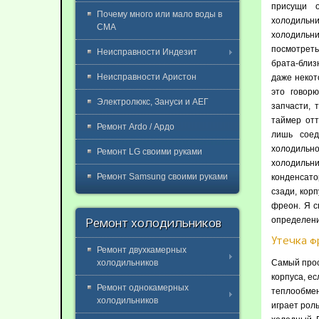
присущи о
Почему много или мало воды в
холодиль
СМА
холодильн
посмотреть
Неисправности Индезит
брата-близн
Неисправности Аристон
даже некот
это говор
Электролюкс, Зануси и АЕГ
запчасти, 
таймер отт
Ремонт Ardo / Ардо
лишь соед
холодильно
Ремонт LG своими руками
холодильни
Ремонт Samsung своими руками
конденсато
сзади, корп
фреон. Я с
определени
Ремонт холодильников
Утечка ф
Ремонт двухкамерных
Самый прос
холодильников
корпуса, ес
Ремонт однокамерных
теплообменн
холодильников
играет рол