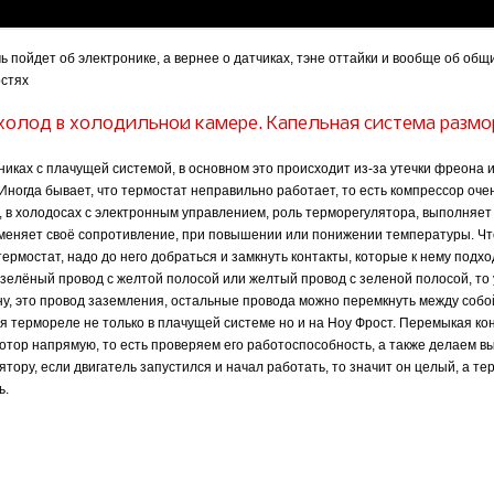
ь пойдет об электронике, а вернее о датчиках, тэне оттайки и вообще об общ
стях
холод в холодильной камере. Капельная система размо
никах с плачущей системой, в основном это происходит из-за утечки фреона 
 Иногда бывает, что термостат неправильно работает, то есть компрессор оче
, в холодосах с электронным управлением, роль терморегулятора, выполняет
меняет своё сопротивление, при повышении или понижении температуры. Ч
ермостат, надо до него добраться и замкнуть контакты, которые к нему подхо
 зелёный провод с желтой полосой или желтый провод с зеленой полосой, то
ону, это провод заземления, остальные провода можно перемкнуть между собой
я термореле не только в плачущей системе но и на Ноу Фрост. Перемыкая ко
отор напрямую, то есть проверяем его работоспособность, а также делаем в
тору, если двигатель запустился и начал работать, то значит он целый, а те
ь.