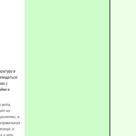
ературу в
аблюдаться
ках с
айки и
 вода,
ают но
 розетки, а
 нормальная
конца, в
а и что