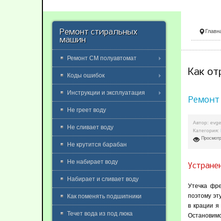
Ремонт стиральных
Главн
машин
Ремонт СМ полуавтомат
Как о
Коды ошибок
Инструкции и эксплуатация
Ремонт
Не греет воду
Автор:
evge
Не сливает воду
Категория:
Просмотр
Не крутится барабан
Не набирает воду
Устране
Набирает и сливает воду
Утечка фре
поэтому эт
Как поменять подшипники
в крации я
Течет вода из под люка
Остановим