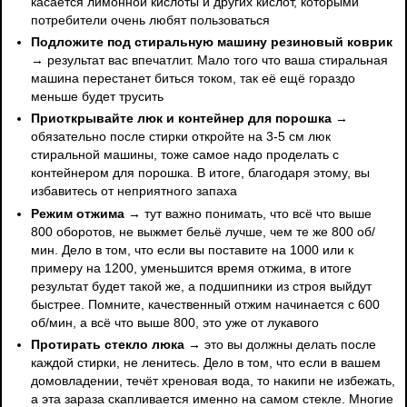
касается лимонной кислоты и других кислот, которыми
потребители очень любят пользоваться
Подложите под стиральную машину резиновый коврик
→ результат вас впечатлит. Мало того что ваша стиральная
машина перестанет биться током, так её ещё гораздо
меньше будет трусить
Приоткрывайте люк и контейнер для порошка
→
обязательно после стирки откройте на 3-5 см люк
стиральной машины, тоже самое надо проделать с
контейнером для порошка. В итоге, благодаря этому, вы
избавитесь от неприятного запаха
Режим отжима
→ тут важно понимать, что всё что выше
800 оборотов, не выжмет бельё лучше, чем те же 800 об/
мин. Дело в том, что если вы поставите на 1000 или к
примеру на 1200, уменьшится время отжима, в итоге
результат будет такой же, а подшипники из строя выйдут
быстрее. Помните, качественный отжим начинается с 600
об/мин, а всё что выше 800, это уже от лукавого
Протирать стекло люка
→ это вы должны делать после
каждой стирки, не ленитесь. Дело в том, что если в вашем
домовладении, течёт хреновая вода, то накипи не избежать,
а эта зараза скапливается именно на самом стекле. Многие