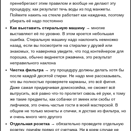
пренебрегают этим правилом и вообще не делают эту
процедуру, как результат течь воды из под манжеты.
Поймите накипь на стекле работает как наждачка, поэтому
убирать её надо постоянно
Как выставить стиральную машину
→ многие
выставляют её по уровню. В этом кроется небольшая
ошибка. Стиральную машину надо наклонить немножко
назад, если вы посмотрите на стиралки у друзей или
знакомых, то наверняка увидите, что под контейнером для
порошка, обычно виднеется ржавчина, это результат
неправильного наклона
Чистка фильтра
→ эту процедуру должны делать хотя бы
после каждой десятой стирки. Не надо мне рассказывать,
что вы полностью проверяете карманы, это всё фигня.
Даже самая придирчивая домохозяйка, не сможет всё
вытрусить, всё равно что-то пролетит сквозь её руки, к тому
же такие предметы, как собачки от змеек или скобы от
лифчиков, это очень частые гости в моей мастерской. В
общем не только монеты и спички, я достаю из фильтра, но
и очень много чего другого
Отдельная розетка
→ обязательно проведите отдельную
розетку, причём прямо от счетчика. Ни в коем случае не