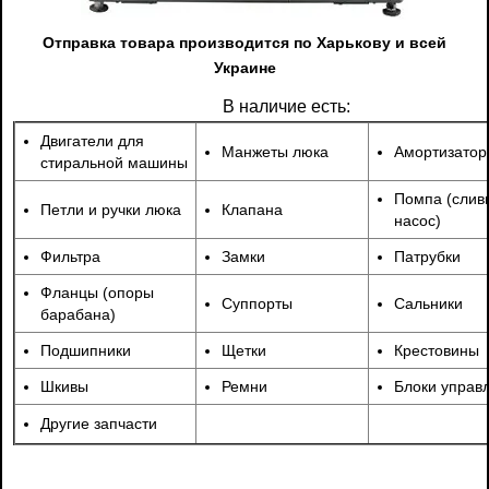
Отправка товара производится по Харькову и всей
Украине
В наличие есть:
Двигатели для
Манжеты люка
Амортизато
стиральной машины
Помпа (слив
Петли и ручки люка
Клапана
насос)
Фильтра
Замки
Патрубки
Фланцы (опоры
Суппорты
Сальники
барабана)
Подшипники
Щетки
Крестовины
Шкивы
Ремни
Блоки управ
Другие запчасти