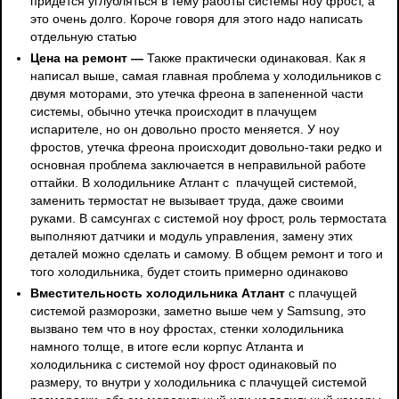
придётся углубляться в тему работы системы ноу фрост, а
это очень долго. Короче говоря для этого надо написать
отдельную статью
Цена на ремонт —
Также практически одинаковая. Как я
написал выше, самая главная проблема у холодильников с
двумя моторами, это утечка фреона в запененной части
системы, обычно утечка происходит в плачущем
испарителе, но он довольно просто меняется. У ноу
фростов, утечка фреона происходит довольно-таки редко и
основная проблема заключается в неправильной работе
оттайки. В холодильнике Атлант с плачущей системой,
заменить термостат не вызывает труда, даже своими
руками. В самсунгах с системой ноу фрост, роль термостата
выполняют датчики и модуль управления, замену этих
деталей можно сделать и самому. В общем ремонт и того и
того холодильника, будет стоить примерно одинаково
Вместительность холодильника Атлант
с плачущей
системой разморозки, заметно выше чем у Samsung, это
вызвано тем что в ноу фростах, стенки холодильника
намного толще, в итоге если корпус Атланта и
холодильника с системой ноу фрост одинаковый по
размеру, то внутри у холодильника с плачущей системой