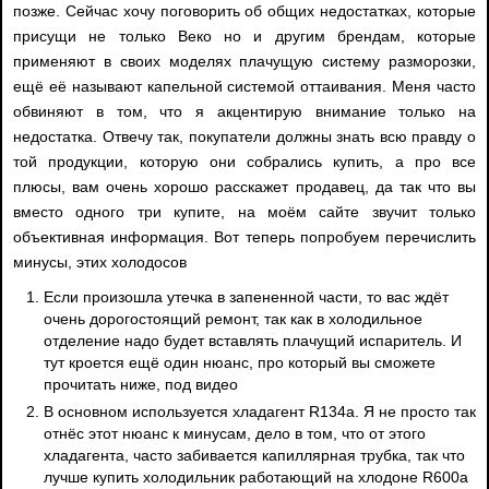
позже. Сейчас хочу поговорить об общих недостатках, которые
присущи не только Веко но и другим брендам, которые
применяют в своих моделях плачущую систему разморозки,
ещё её называют капельной системой оттаивания. Меня часто
обвиняют в том, что я акцентирую внимание только на
недостатка. Отвечу так, покупатели должны знать всю правду о
той продукции, которую они собрались купить, а про все
плюсы, вам очень хорошо расскажет продавец, да так что вы
вместо одного три купите, на моём сайте звучит только
объективная информация. Вот теперь попробуем перечислить
минусы, этих холодосов
Если произошла утечка в запененной части, то вас ждёт
очень дорогостоящий ремонт, так как в холодильное
отделение надо будет вставлять плачущий испаритель. И
тут кроется ещё один нюанс, про который вы сможете
прочитать ниже, под видео
В основном используется хладагент R134a. Я не просто так
отнёс этот нюанс к минусам, дело в том, что от этого
хладагента, часто забивается капиллярная трубка, так что
лучше купить холодильник работающий на хлодоне R600a