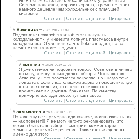
No Frost, желательно с механическим управлением.
Система надежная, морозит хорошо, в ремонте стоит
намного дешевле чем холодильники с плачущей
системой
Ответить
|
Ответить с цитатой
|
Цитировать
#
Анжелика
26.05.2019 17:04
Подскажите пожалуйста какой стоит покупать
холодильник т.к. у Индезита лопнула пластмасса внутри
холодильника. Я уже поняла что Beko отпадает, но вот
насчёт Атланта может подумать
Ответить
|
Ответить с цитатой
|
Цитировать
#
евгений
26.05.2019 17:08
Я уже отвечал на подобный вопрос. Советовать ничего
не могу, я могу только делать обзоры. Что касается
Атланта, у него пластмасса покрепче, но иногда тоже
лопается. Если у вас слишком жарко в помещении, где
стоит холодильник, то вполне возможно это
произойдет и с другими брендами. По качеству
примерно все одинаково, тут как повезет
Ответить
|
Ответить с цитатой
|
Цитировать
#
сам мастер
26.05.2019 16:13
По качеству все примерно одинаковое, можно сказать так
— как повезёт!!! Я не могу чего-то рекомендовать, это
должен быть ваш выбор — смотрите комментарии,
отзывы и принимайте решение. Такие статьи сделаны
именно для этого