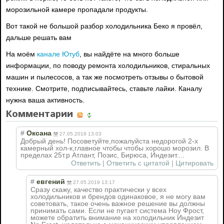
морозильной камере пропадали продукты.
Вот такой не большой разбор холодильника Беко я провёл,
дальше решать вам
На моём
канале Ютуб
, вы найдёте на много больше
информации, по поводу ремонта холодильников, стиральных
машин и пылесосов, а так же посмотреть отзывы о бытовой
технике. Смотрите, подписывайтесь, ставьте лайки. Каналу
нужна ваша активность.
Комментарии
#
Оксана
27.05.2019 13:03
Добрый день! Посоветуйте,пожалуйста недорогой 2-х
камерный хол-к,главное чтобы чтобы хорошо морозил. В
пределах 25т.р Атлант, Позис, Бирюса, Индезит....
Ответить
|
Ответить с цитатой
|
Цитировать
#
евгений
27.05.2019 13:17
Сразу скажу, качество практически у всех
холодильников и брендов одинаковое, я не могу вам
советовать, такое очень важное решение вы должны
принимать сами. Если не пугает система Ноу Фрост,
можете обратить внимание на холодильник Индезит