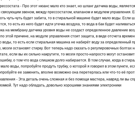
рессостата - Про этот нюанс мало кто знает, но шланг датчика воды, являетс
 связующим звеном, между прессостатом, клапаном и модулем управления. Е
хоть чуть-чуть будет забита, то в стиральной машине будет мало воды. Если ш
ся, то есть из него будет идти утечка воздуха, то вода в бак будет наливатьс
ока на мембрану датчика уровня воды не создаст определенное давление воз
по этой причине, на модуле управления стоит защита, в виде отсчета времен
р воды, то есть если стиральная машина не набирёт воду за определенный 
, мозги остановят стирку. Вот теперь надо сказать о регулировочных болтах н
тате, если вы их сильно накрутите, то мозги просто-напросто могут остановит
ошибку, о том что вода слишком долго набирается. В том случае, когда в стир
мало воды, попробуйте продуть трубку, о которой я говорил в этом пункте, ес
опробуйте ее заменить, вполне возможно она перетерлась или что-то её прот
равления - Эта деталь очень сложная и без помощи мастера, навряд ли вы сп
ломкой. Тут надо обладать, довольно хорошими знаниями электроники