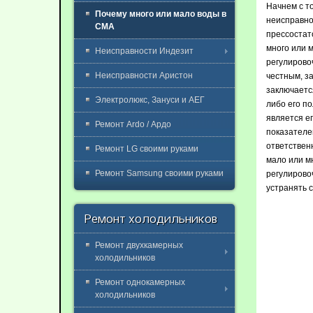
Начнем с т
Почему много или мало воды в
неисправнос
СМА
прессостат
много или 
Неисправности Индезит
регулирово
Неисправности Аристон
честным, за
заключается
Электролюкс, Зануси и АЕГ
либо его по
является ег
Ремонт Ardo / Ардо
показателе
ответственн
Ремонт LG своими руками
мало или мн
Ремонт Samsung своими руками
регулирово
устранять 
Ремонт холодильников
Ремонт двухкамерных
холодильников
Ремонт однокамерных
холодильников