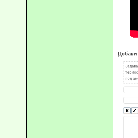
Добави
Задава
термос
под ам