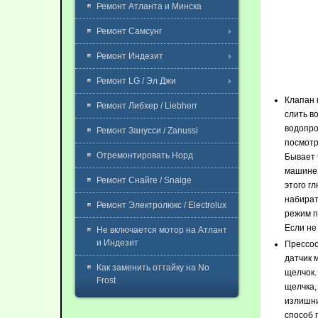
Ремонт Атланта и Минска
Ремонт Самсунг
Ремонт Индезит
Ремонт LG / Эл Джи
Клапан 
Ремонт Либхер / Liebherr
слить в
водопро
Ремонт Занусси / Zanussi
посмотр
Отремонтировать Норд
Бывает 
машине 
Ремонт Снайге / Snaige
этого г
набират
Ремонт Электролюкс / Electrolux
режим п
Если не
Не включается мотор на Атлант
и Индезит
Прессос
датчик 
Как заменить оттайку на No
щелчок.
Frost
щелчка,
излишни
способ 