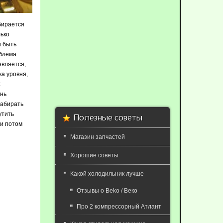
абирается
лько
и быть
облема
является,
ка уровня,
х
ень
набирать
утить
Полезные советы
 и потом
Магазин запчастей
Хорошие советы
Какой холодильник лучше
Отзывы о Beko / Веко
Про 2 компрессорный Атлант