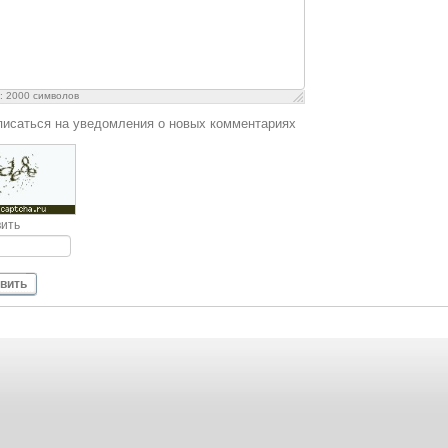
ь:
2000
символов
исаться на уведомления о новых комментариях
ить
вить