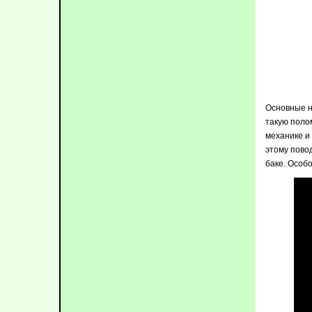
Основные н
такую полом
механике и
этому повод
баке. Особ