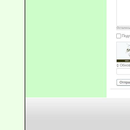
Осталос
Подп
Обнов
Отпра