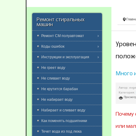
Ремонт стиральных
Главн
машин
Ремонт СМ полуавтомат
Уровен
Коды ошибок
полож
Инструкции и эксплуатация
Не греет воду
Много 
Не сливает воду
Автор:
evge
Не крутится барабан
Категория:
Просмотр
Не набирает воду
Набирает и сливает воду
Почему 
Как поменять подшипники
или мал
Течет вода из под люка