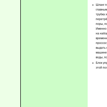
Шланг п
главным
трубка 
перетрёт
поры, п
Именно 
на набо
времени
проссос
выдать 
машине 
воды, п
Блок уп
этой по