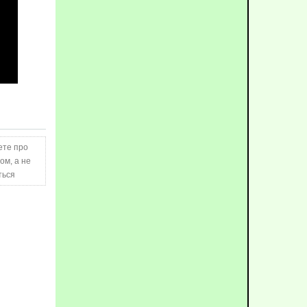
ете про
ом, а не
ться