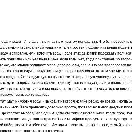
подачи воды - Иногда он залипает в открытом положении. Что бы проверить к
оду, отключить стиральную машину от электросети, подключить шланг подачи 
воду и стиралке, ну и включить воду. После этих действий подождать полчаса
еть появилась или нет вода в баке, если воды нет, тогда приступаем ко втором
такое, что клапан залипает в процессе работы, особенно это проявляется на
LG, во всяком случае такую поломку, я не раз наблюдал на этом бренде. Для 
люка проделайте следующую вещь, включите стиральную машину, пусть она на
ь воду, в процессе залива нажмите кнопку стоп или пауза, если машинка пере
аузы или отключиться, а вода продолжает набираться, то желательно поменя
 поможет вызывайте мастера
тат (датчик уровня воды) - выходит из строя крайне редко, но всё же иногда б
механический его проверить довольно просто, достаточно в него дунуть и пос
 Прессостат бывает, как с одним щелчком, так и с несколькими, кроме того, на
 не означает что датчик исправен. Если мембрана пропускают хоть чуть-чуть в
й набор воды вам обеспечен. Исходя из всего выше сказанного, самый эфф
проверки прессостата, это его замена