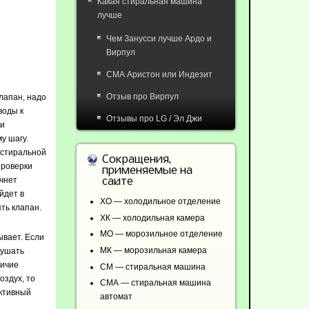
Какая стиральная машина
лучше
Чем Занусси лучше Ардо и
Вирпул
СМА Аристон или Индезит
Отзыв про Вирпул
лапан, надо
воды к
Отзывы про LG / Эл Джи
 и
у шагу.
 стиральной
Сокращения,
проверки
применяемые на
чнет
сайте
йдет в
ХО — холодильное отделение
ть клапан.
ХК — холодильная камера
МО — морозильное отделение
ывает. Если
МК — морозильная камера
лушать
личие
СМ — стиральная машина
оздух, то
СМА — стиральная машина
ективный
автомат