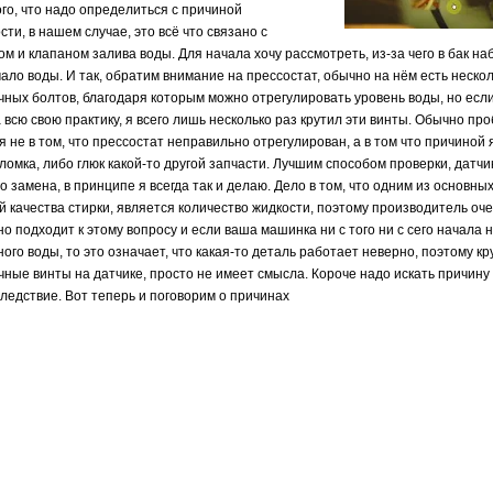
ого, что надо определиться с причиной
ти, в нашем случае, это всё что связано с
ом и клапаном залива воды. Для начала хочу рассмотреть, из-за чего в бак н
мало воды. И так, обратим внимание на прессостат, обычно на нём есть неско
чных болтов, благодаря которым можно отрегулировать уровень воды, но есл
 всю свою практику, я всего лишь несколько раз крутил эти винты. Обычно пр
 не в том, что прессостат неправильно отрегулирован, а в том что причиной 
ломка, либо глюк какой-то другой запчасти. Лучшим способом проверки, датчи
о замена, в принципе я всегда так и делаю. Дело в том, что одним из основны
й качества стирки, является количество жидкости, поэтому производитель оч
о подходит к этому вопросу и если ваша машинка ни с того ни с сего начала 
ого воды, то это означает, что какая-то деталь работает неверно, поэтому кр
чные винты на датчике, просто не имеет смысла. Короче надо искать причину
следствие. Вот теперь и поговорим о причинах