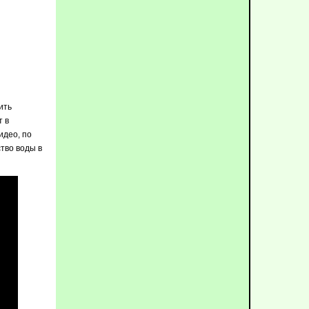
ить
т в
идео, по
ство воды в