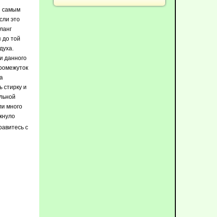
я самым
сли это
ланг
я до той
духа.
и данного
промежуток
а
ь стирку и
альной
ли много
кнуло
равитесь с