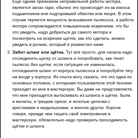
Еще одним признаком неправильной работы мотора,
является запах гари, обычно это происходит из-за износа
подшипников или подгоревшей обмотки или якоря. В этом
случае теряется мощность всасывания пылесоса, а работа
мотора сопровождается повышенным искрением, что бы
это увидеть, надо добраться до самого мотора и
посмотреть на искрение щеток, как это сделать, можно
увидеть в ролике, который я разместил ниже
Забит шланг или щётка.
Тут всё просто, для начала надо
отсоединить щетку от шланга и попробовать, как тянет
пылесос без щетки, если ситуация не изменилась,
отсоедините шланг от корпуса пылесоса и попробуйте тягу
на входе у корпуса. Из опыта могу сказать, что это одна из
основных поломок, с которыми пользователи этой техники
приходят ко мне в мастерскую. Вы даже не представляете,
что мне приходится вытаскивать из шланга и щётки, были,
и монеты, и грецкие орехи, и золотые цепочки с
крестиками и медальонами, и многое другое. Короче
говоря, прежде чем тащить свой электровеник в
мастерскую, обязательно надо проверить проходимость
щётки и шланга