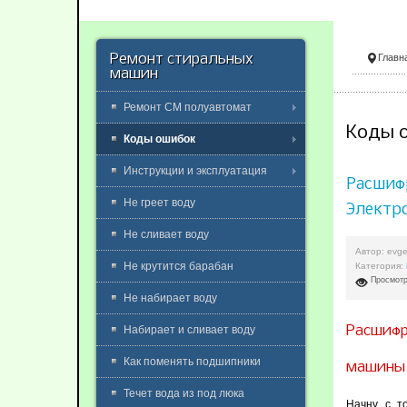
Ремонт стиральных
Главн
машин
Ремонт СМ полуавтомат
Коды 
Коды ошибок
Инструкции и эксплуатация
Расшиф
Не греет воду
Электр
Не сливает воду
Автор:
evge
Не крутится барабан
Категория:
Просмотр
Не набирает воду
Расшифр
Набирает и сливает воду
Как поменять подшипники
машины 
Течет вода из под люка
Начну с то