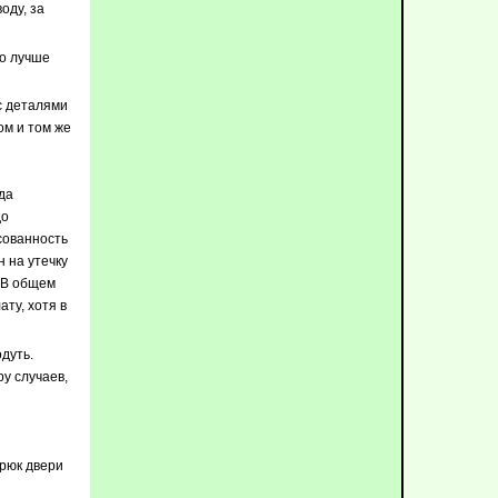
оду, за
о лучше
с деталями
ом и том же
да
до
асованность
н на утечку
. В общем
ту, хотя в
дуть.
ру случаев,
крюк двери