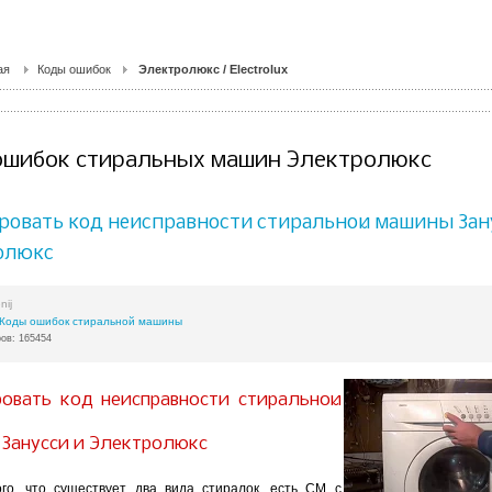
ая
Коды ошибок
Электролюкс / Electrolux
ошибок стиральных машин Электролюкс
ровать код неисправности стиральной машины Зан
олюкс
nij
Коды ошибок стиральной машины
ов: 165454
овать код неисправности стиральной
Зануcси и Электролюкс
го, что существует два вида стиралок, есть СМ с