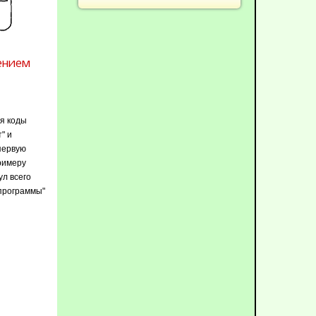
лением
ся коды
" и
первую
примеру
ул всего
 программы"