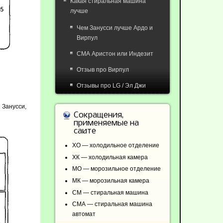
Какая стиральная машина
лучше
Чем Занусси лучше Ардо и
Вирпул
СМА Аристон или Индезит
Отзыв про Вирпул
Отзывы про LG / Эл Джи
 Зануcси,
Сокращения,
применяемые на
сайте
ХО — холодильное отделение
ХК — холодильная камера
МО — морозильное отделение
МК — морозильная камера
СМ — стиральная машина
СМА — стиральная машина
автомат