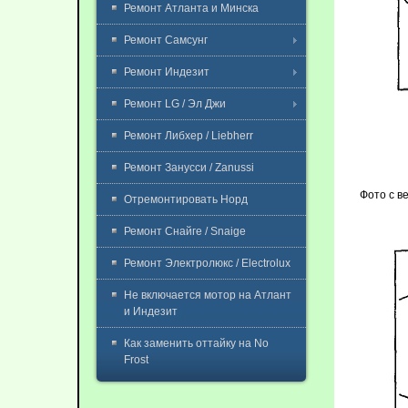
Ремонт Атланта и Минска
Ремонт Самсунг
Ремонт Индезит
Ремонт LG / Эл Джи
Ремонт Либхер / Liebherr
Ремонт Занусси / Zanussi
Фото с в
Отремонтировать Норд
Ремонт Снайге / Snaige
Ремонт Электролюкс / Electrolux
Не включается мотор на Атлант
и Индезит
Как заменить оттайку на No
Frost