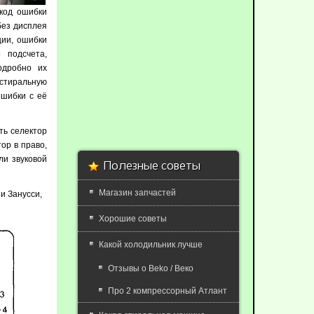
 код ошибки
без дисплея
ции, ошибки
 подсчета,
одробно их
стиральную
ошибки с её
ть селектор
ор в право,
ли звуковой
Полезные советы
Магазин запчастей
и Зануcси,
Хорошие советы
Какой холодильник лучше
Отзывы о Beko / Веко
Про 2 компрессорный Атлант