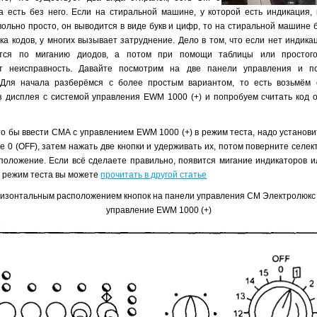
а есть без него. Если на стиральной машине, у которой есть индикация,
вольно просто, он выводится в виде букв и цифр, то на стиральной машине 
а кодов, у многих вызывает затруднение. Дело в том, что если нет индика
тся по миганию диодов, а потом при помощи таблицы или простого
т неисправность. Давайте посмотрим на две панели управления и п
 Для начала разберёмся с более простым вариантом, то есть возьмём 
 дисплея с системой управления EWM 1000 (+) и попробуем считать код 
что бы ввести СМА с управлением EWM 1000 (+) в режим теста, надо установи
е 0 (OFF), затем нажать две кнопки и удерживать их, потом поверните селект
положение. Если всё сделаете правильно, появится мигание индикаторов и
о режим теста вы можете
прочитать в другой статье
ризонтальным расположением кнопок на панели управления СМ Электролюкс 
управление EWM 1000 (+)