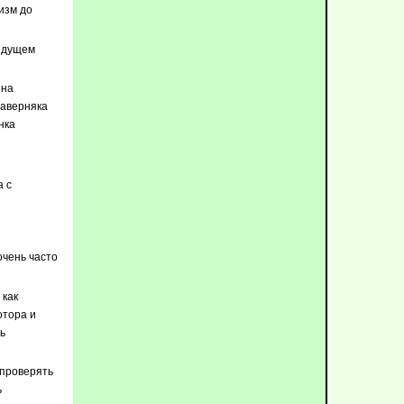
изм до
дыдущем
 на
наверняка
нка
 с
чень часто
 как
отора и
ь
 проверять
ь