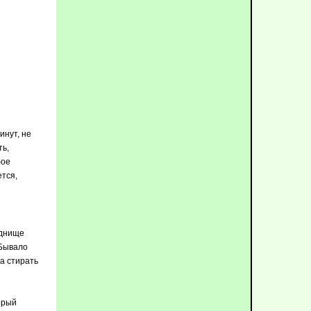
инут, не
ть,
бое
ется,
 днище
 Бывало
ла стирать
орый