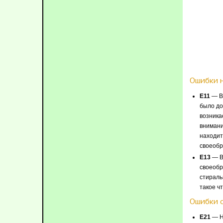
Ошибки 
E11
— Во
было до
возника
внимани
находит
своеобр
E13
— Во
своеобр
стираль
такое чт
Ошибки 
E21
— На