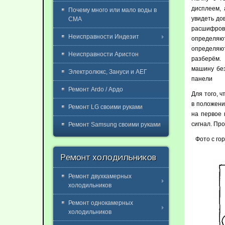
дисплеем, 
Почему много или мало воды в
увидеть до
СМА
расшифровк
Неисправности Индезит
определяю
определяю
Неисправности Аристон
разберём.
машину без
Электролюкс, Зануси и АЕГ
панели
Ремонт Ardo / Ардо
Для того, 
в положени
Ремонт LG своими руками
на первое 
сигнал. Пр
Ремонт Samsung своими руками
Фото с го
Ремонт холодильников
Ремонт двухкамерных
холодильников
Ремонт однокамерных
холодильников