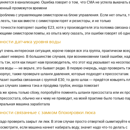
иняется в канализацию. Ошибка говорит о том, что СМА не успела выкачать в
енный промежуток времени
роблема с управляющим симистором на блоке управления. Если нет опыта, т
лезть, так как вместе с симистором горят и резисторы, и не только
точности повторяет ошибку Е23, хотя у производителя эта поломка связана 
ющими симистором помпы, из опыта могу сказать, эти ошибки говорят об одн
вности датчика уровня воды
т очень интересная ситуация, короче говоря вся эта группа, практически всег
ывает неверно. В большинстве случаев, при возникновении такой ошибки, на
ть тэн, хотя как пишет нам производитель, что этот код указывает на несогл
ков воды — не верьте, это бывает редко. В первую очередь, надо проверить тэ
 корпус, также проверьте шланги давления, которые подходят к прессостатам
лазит ошибка связанная с группой Е30, то дело шлак — придётся ковырять пла
ых случаях замена тэна и продувка трубок, иногда помогает
 же хрень только сбоку, попробуйте поменять шланги прессостата или их про
прессостата, обычно ни к чему не приводит, на моей практике было только па
тиральная машина заработала
ности связанные с замком блокировки люка
до проверить закрыт ли люк. В этом случае просто отверткой сымитируйте 
посмотрите, если машина начнет набирать воду, значит надо что-то делать с