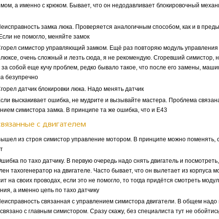
мом, а именно с крюком. Бывает, что он недодавливает блокировочный механ
еисправность замка люка. Проверяется аналогичным способом, как и в пре
 Если не помогло, меняйте замок
горел симистор управляющий замком. Ещё раз повторяю модуль управления
люксе, очень сложный и лезть сюда, я не рекомендую. Сгоревший симистор, 
 за собой еще кучу проблем, редко бывало такое, что после его замены, маши
а безупречно
орел датчик блокировки люка. Надо менять датчик
ли выскакивает ошибка, не мудрите и вызывайте мастера. Проблема связана
нием симистора замка. В принципе та же ошибка, что и Е43
связанные с двигателем
ышел из строя симистор управление мотором. В принципе можно поменять, о
т
ибка по тахо датчику. В первую очередь надо снять двигатель и посмотреть,
лен тахогенератор на двигателе. Часто бывает, что он вылетает из корпуса м
сит на своих проводах, если это не помогло, то тогда придётся смотреть модул
ния, а именно цепь по тахо датчику
еисправность связанная с управлением симистора двигатели. В общем надо
о связано с главным симистором. Сразу скажу, без специалиста тут не обойтис