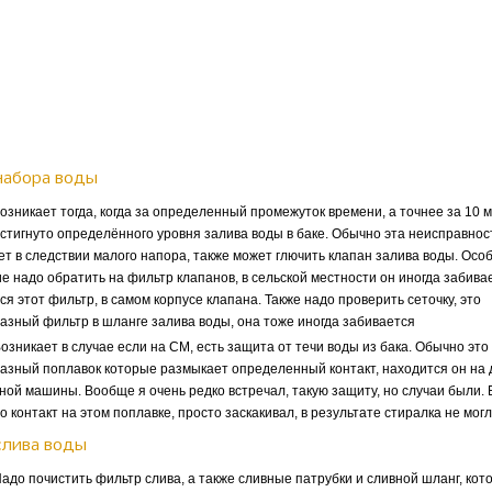
набора воды
зникает тогда, когда за определенный промежуток времени, а точнее за 10 м
стигнуто определённого уровня залива воды в баке. Обычно эта неисправнос
ет в следствии малого напора, также может глючить клапан залива воды. Осо
е надо обратить на фильтр клапанов, в сельской местности он иногда забива
ся этот фильтр, в самом корпусе клапана. Также надо проверить сеточку, это
азный фильтр в шланге залива воды, она тоже иногда забивается
зникает в случае если на СМ, есть защита от течи воды из бака. Обычно это
азный поплавок которые размыкает определенный контакт, находится он на
ной машины. Вообще я очень редко встречал, такую защиту, но случаи были.
о контакт на этом поплавке, просто заскакивал, в результате стиралка не мог
слива воды
до почистить фильтр слива, а также сливные патрубки и сливной шланг, кот