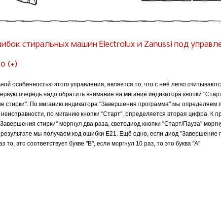
ибок стиральных машин Electrolux и Zanussi под управ
0 (+)
ной особенностью этого управления, является то, что с неё легко считывают
первую очередь надо обратить внимание на мигание индикатора кнопки "Старт
е стирки". По миганию индикатора "Завершения программа" мы определяем 
 неисправности, по миганию кнопки "Старт", определяется вторая цифра. К 
"Завершения стирки" моргнул два раза, светодиод кнопки "Старт/Пауза" моргн
В результате мы получаем код ошибки Е21. Ещё одно, если диод "Завершение
аз то, это соответствует букве "В", если моргнул 10 раз, то это буква "А"