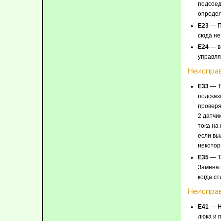
подсоед
определ
E23
— П
сюда не 
E24
— в 
управля
Неиспра
E33
— Ту
подсказ
проверя
2 датчи
тока на
если вы
некотор
E35
— Та
Замена 
когда с
Неисправ
E41
— На
люка и 