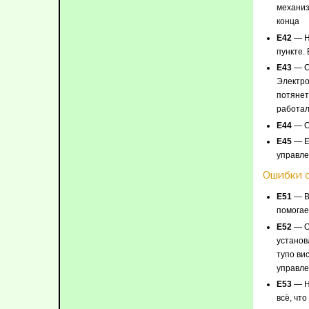
механиз
конца
E42
— Н
пункте.
E43
— С
Электро
потянет
работал
E44
— Сг
E45
— Ес
управле
Ошибки 
Е51
— В
помогае
Е52
— Ош
установ
тупо ви
управле
Е53
— Н
всё, чт